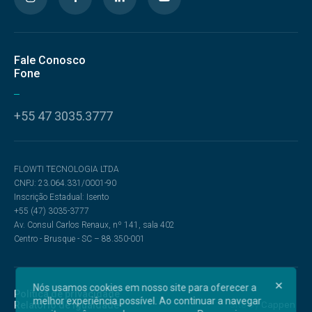
Fale Conosco
Fone
+55 47 3035.3777
FLOWTI TECNOLOGIA LTDA
CNPJ: 23.064.331/0001-90
Inscrição Estadual: Isento
+55 (47) 3035-3777
Av. Consul Carlos Renaux, nº 141, sala 402
Centro - Brusque - SC – 88.350-001
Nós usamos cookies em nosso site para oferecer a
Política de privacidade
melhor experiência possível. Ao continuar a navegar
Relatório de Igualdade