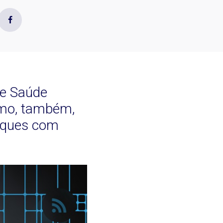
de Saúde
omo, também,
taques com