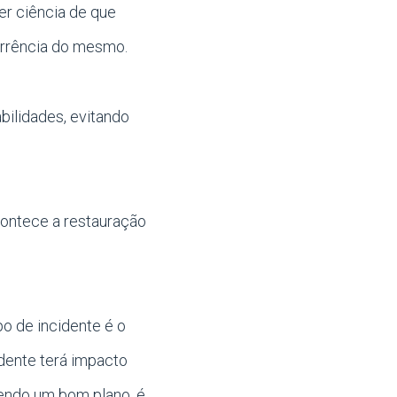
er ciência de que
orrência do mesmo.
bilidades, evitando
contece a restauração
po de incidente é o
dente terá impacto
Tendo um bom plano, é