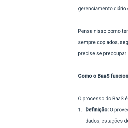
gerenciamento diário d
Pense nisso como ter
sempre copiados, seg
precise se preocupar
Como o BaaS funcion
O processo do BaaS é s
Definição:
O proved
dados, estações d