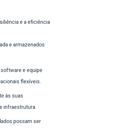
liência e a eficiência
çada e armazenados
 software e equipe
cionais flexíveis.
te às suas
 infraestrutura.
 dados possam ser